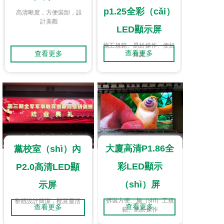
p1.25全彩（cǎi）
高清晰度，方便裝卸，設
計美觀
LED顯示屏
施工規範、易於操作、便於
查看更多
查看更多
維護
大廈高清P1.86全
黨校室（shì）內
彩LED顯示
P2.0高清LED顯
（shì）屏
示屏
拆裝方便、施（shī）工規
整體設計簡潔，配置靈活
查看更多
查看更多
範、易於操作