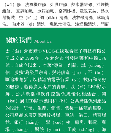
（wéi）修、洗衣機維修、灶具維修、熱水器維修、油煙機
維修、 空調加氟、冰箱加氟、空調移機、電視安裝、熱水
器拆裝、空（kōng）調（diào）清洗、洗衣機清洗、冰箱清
洗、 熱水器（qì）清洗、燃氣灶清洗、油煙機清洗、門窗
定製、管道疏通、家居門窗維修、開鎖換鎖、沙發 翻新、
水電維修，共計18種服務項目（mù）。
關於我們
About Us
太（tài）倉市糖心VLOG在线观看電子科技有限公
司成立於1999年，在太倉市開發區鄭和中路376
號，自成立以來， 本著“專業、創新、誠（chéng）
信、服務”為發展宗旨，與時俱進（jìn），不（bú）
斷追求創新，以精湛的電子行業（yè）技術和良好
的服務，贏得廣大客戶的青睞。以（yǐ）LED顯示
屏，公共廣播和軟件控製係統優化相結合，開
（kāi）展 LED顯示應用和（hé）公共廣播係列產品
的設計、研發、生產、銷售、售後一條龍的服務。
公司產品以廣泛應用於機場、車站、港口、體育場
館、銀行（háng）、學（xué）校、廠房、郵電、商
場（chǎng）、醫院（yuàn）、工商（shāng）、海