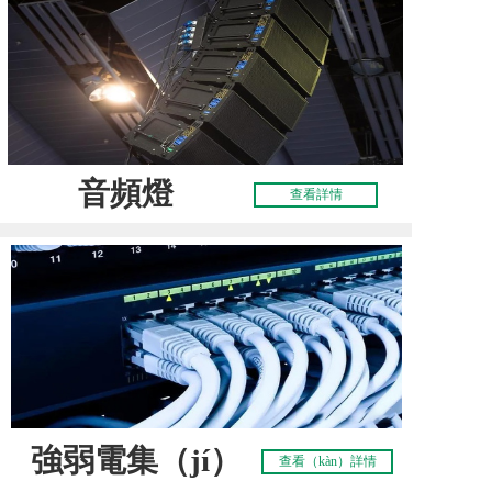
音頻燈
查看詳情
（dēng）光
（guāng）係
統
強弱電集（jí）
查看（kàn）詳情