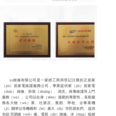
意的技術解決方案
明智選擇 共創共贏
誠信經營 用心服務
xx維修有限公司是一家經工商局登記注冊的正規家
（jiā）居家電維護服務公司，專業提供家（jiā）居家電
（diàn） 維修、拆裝（zhuāng）、清洗、保養維護等上門
服務（wù）。公司以自身（shēn）過硬的專業性，長期服
務各大物（wù）業、社酒店、賓館、學校、企事業機
（jī）關單位等機構和（hé）廣大（dà）市民朋友們。 提供
包括:空調維（wéi）修、電視（shì）維修、冰（bīng）箱維