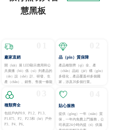
慧黑板
明智選（xuǎn）擇 共創共贏
01
02
廠家直銷
品（pǐn）質保障
開（kāi）展 LED顯示應用和公
產品種類齊（qí）全、產
共廣播（bō）係（xì）列產品的
（chǎn）品結（jié）構（gòu）
（de）設（shè）計、研發、生
多樣化，產品覆蓋40多個國
產（chǎn）、銷售、售後一條龍
家，涉及20多個行業。
的服務。
03
04
種類齊全
貼心服務
包括戶內P0.9、P1.2、P1.3、
提供（gòng）一年（nián）質
P1.875、P2、P2.5和（hé）戶外
保，一年內免費上門服務，公
P3、P4、P6。
司承諾24小時內提（tí）供滿