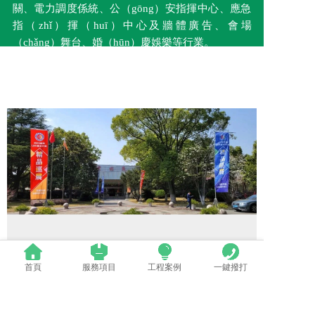
關、電力調度係統、公（gōng）安指揮中心、應急
指（zhǐ）揮（huī）中心及牆體廣告、會場
（chǎng）舞台、婚（hūn）慶娛樂等行業。
聚焦熱點事件，共享精彩瞬間
首頁
服務項目
工程案例
一鍵撥打
群英薈萃 共聚（jù）上海丨全國LED精
（jīng）品巡展攜手共謀行業（yè）發展大計