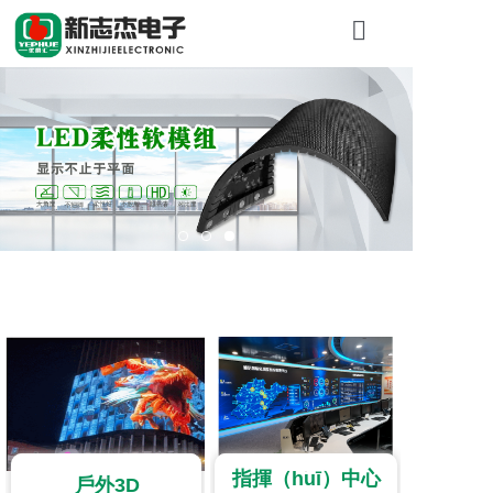
首頁
關於糖心VLO
產品展示
工程案例
新聞資訊
上千客戶見證，LED顯示屏實力之選
聯係我（wǒ）
指揮（huī）中心
戶外3D